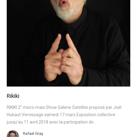
Rikiki
RIKIKI 2″ micro-maxi Show Galerie Satellite proposé par Joël
Hubaut Vernissage samedi 17 mars Exposition collective
jusqu’au 11 avril 2018 avec la participation de…
Rafael Gray