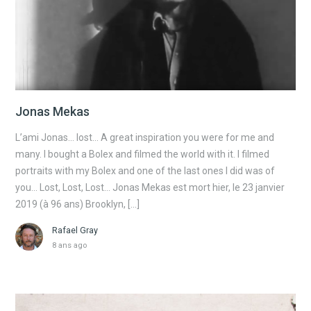
Jonas Mekas
L’ami Jonas… lost… A great inspiration you were for me and
many. I bought a Bolex and filmed the world with it. I filmed
portraits with my Bolex and one of the last ones I did was of
you… Lost, Lost, Lost… Jonas Mekas est mort hier, le 23 janvier
2019 (à 96 ans) Brooklyn, […]
Rafael Gray
8 ans ago