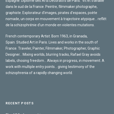
Espagne. Diplômé des Arts Décoratifs de Paris.
Vit et travaille
dans le sud de la France. Peintre, filmmaker photographe,
graphiste. Explorateur d’images, pirates d’espaces, poète
nomade, un corps en mouvement à trajectoire atypique… reflêt
de la schizophrénie d’un monde en violentes mutations.
French contemporary Artist. Born 1963, in Granada,
Spain. Studied Art in Paris. Lives and works in the south of
France. Traveler, Painter, Filmmaker, Photographer, Graphic
Designer… Mixing worlds, blurring tracks, Rafael Gray avoids
labels, chosing freedom… Always in progress, in movement. A
work with multiple entry points… giving testimony of the
schizophrenia of a rapidly changing world.
RECENT POSTS