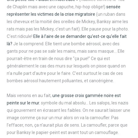
de Chaplin mais avec une capuche, hip-hop oblige!)
sensée
représenter les victimes de la crise migratoire
(un ruban dans
les cheveux et la moitié des oreilles de Mickey, Banksy aime les
rats mais pas les Mickey, c’est un fait). Elle pause pour la photo.
C'est ridicule!
Elle à l’aire de se demander qu’est-ce qu’elle fait
là?
Je la comprend. Elle tient une bombe aérosol, avec des
gants pour ne pas se salir les mains, mais sans masque… Elle
pourrait-être en train de nous dire "ça pue!" Ce qui est
généralement le cas des murs sur lesquels on pisse quand on
n’a nulle part d’autre pour le faire. C’est surtout le cas de ces
bombes aérosol hautement polluantes, et cancérigène.
Mais venons en au fait,
une grosse croix gammée noire est
peinte sur le mur.
symbole du mal absolu… Les salops, les nazis
qui gouvernent en écrasant les faibles. On ne saurait laisser une
image comme ça sur un mur alors on va la camoufler. Pas
l’effacer, non, ça n’aurait plus de sens. La camoufler, parce que
pour Banksy le papier-peint est avant tout un camouflage.