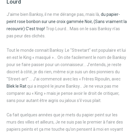
Lourd
J'aime bien Banksy, il ne me dérange pas, mais là,
du papier-
peint rose bonbon sur une croix gammée Noir, (Sans vraiment la
recouvrir) C’est trop!
Trop Lourd… Mais on le sais Banksy n’as
pas peur des clichés.
Tout le monde connait Banksy. Le "Streetart" est populaire et lui
en est le King « masqué »… On cite facilement le nom de Banksy
pour se faire passer pour un connaisseur... J’entends, je reste
discret à côté, je dis rien, même si je suis un des pionniers du
"Street-art" ... J’ai commencé avec les « Frères Ripoulin, avec
Blek le Rat
qui a inspiré le jeune Banksy… Je ne veux pas me
comparer au « King » mais je pense avoir le droit de critiquer,
sans pour autant être aigris ou jaloux s'il vous plait.
Ca fait quelques années que je mets du papier peint sur les
murs des villes et ailleurs, Je ne suis pas le premier à faire des
papiers peints et ça me touche qu’on pensent à moi en voyant